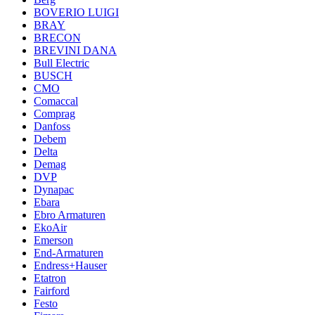
BOVERIO LUIGI
BRAY
BRECON
BREVINI DANA
Bull Electric
BUSCH
CMO
Comaccal
Comprag
Danfoss
Debem
Delta
Demag
DVP
Dynapac
Ebara
Ebro Armaturen
EkoAir
Emerson
End-Armaturen
Endress+Hauser
Etatron
Fairford
Festo