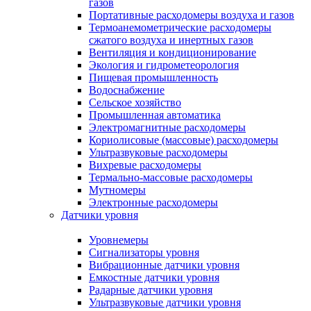
газов
Портативные расходомеры воздуха и газов
Термоанемометрические расходомеры
сжатого воздуха и инертных газов
Вентиляция и кондиционирование
Экология и гидрометеорология
Пищевая промышленность
Водоснабжение
Сельское хозяйство
Промышленная автоматика
Электромагнитные расходомеры
Кориолисовые (массовые) расходомеры
Ультразвуковые расходомеры
Вихревые расходомеры
Термально-массовые расходомеры
Мутномеры
Электронные расходомеры
Датчики уровня
Уровнемеры
Сигнализаторы уровня
Вибрационные датчики уровня
Емкостные датчики уровня
Радарные датчики уровня
Ультразвуковые датчики уровня