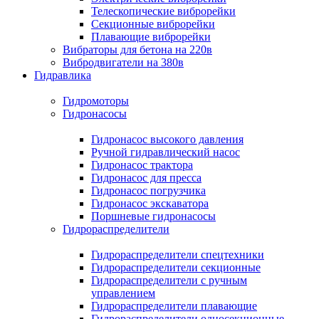
Телескопические виброрейки
Секционные виброрейки
Плавающие виброрейки
Вибраторы для бетона на 220в
Вибродвигатели на 380в
Гидравлика
Гидромоторы
Гидронасосы
Гидронасос высокого давления
Ручной гидравлический насос
Гидронасос трактора
Гидронасос для пресса
Гидронасос погрузчика
Гидронасос экскаватора
Поршневые гидронасосы
Гидрораспределители
Гидрораспределители спецтехники
Гидрораспределители секционные
Гидрораспределители с ручным
управлением
Гидрораспределители плавающие
Гидрораспределители односекционные