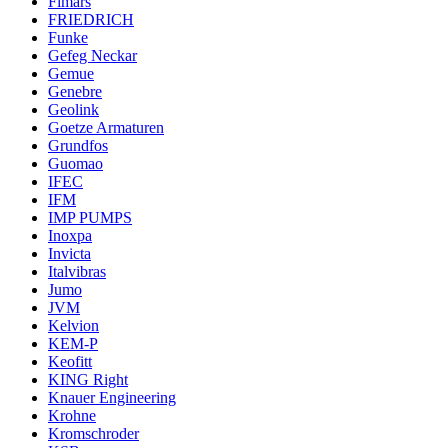
Fimars
FRIEDRICH
Funke
Gefeg Neckar
Gemue
Genebre
Geolink
Goetze Armaturen
Grundfos
Guomao
IFEC
IFM
IMP PUMPS
Inoxpa
Invicta
Italvibras
Jumo
JVM
Kelvion
KEM-P
Keofitt
KING Right
Knauer Engineering
Krohne
Kromschroder