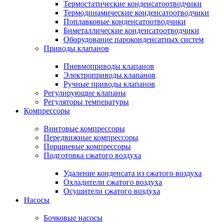
Термостатические конденсатоотводчики
Термодинамические конденсатоотводчики
Поплавковые конденсатоотводчики
Биметаллические конденсатоотводчики
Оборудование пароконденсатных систем
Приводы клапанов
Пневмоприводы клапанов
Электроприводы клапанов
Ручные приводы клапанов
Регулирующие клапаны
Регуляторы температуры
Компрессоры
Винтовые компрессоры
Передвижные компрессоры
Поршневые компрессоры
Подготовка сжатого воздуха
Удаление конденсата из сжатого воздуха
Охладители сжатого воздуха
Осушители сжатого воздуха
Насосы
Бочковые насосы