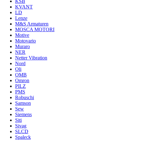
KSB
KVANT
LD
Lenze
M&S Armaturen
MOSCA MOTORI
Motive
Motovario
Muraro
NER
Netter Vibration
Nord
Oli
OMB
Omron
PILZ
PMS
Robuschi
Samson
Sew
Siemens
Siti
Sivag
SLCD
Spaleck