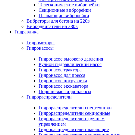
Телескопические виброрейки
Секционные виброрейки
Плавающие виброрейки
Вибраторы для бетона на 220в
Вибродвигатели на 380в
Гидравлика
Гидромоторы
Гидронасосы
Гидронасос высокого давления
Ручной гидравлический насос
Гидронасос трактора
Гидронасос для пресса
Гидронасос погрузчика
Гидронасос экскаватора
Поршневые гидронасосы
Гидрораспределители
Гидрораспределители спецтехники
Гидрораспределители секционные
Гидрораспределители с ручным
управлением
Гидрораспределители плавающие
Гидрораспределители односекционные