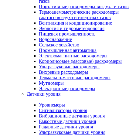
газов
Портативные расходомеры воздуха и газов
Термоанемометрические расходомеры
сжатого воздуха и инертных газов
Вентиляция и кондиционирование
Экология и гидрометеорология
Пищевая промышленность
Водоснабжение
Сельское хозяйство
Промышленная автоматика
Электромагнитные расходомеры
Кориолисовые (массовые) расходомеры
Ультразвуковые расходомеры
Вихревые расходомеры
Термально-массовые расходомеры
Мутномеры
Электронные расходомеры
Датчики уровня
Уровнемеры
Сигнализаторы уровня
Вибрационные датчики уровня
Емкостные датчики уровня
Радарные датчики уровня
Ультразвуковые датчики уровня