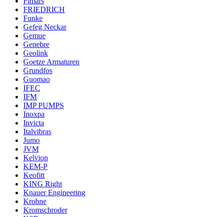
Fimars
FRIEDRICH
Funke
Gefeg Neckar
Gemue
Genebre
Geolink
Goetze Armaturen
Grundfos
Guomao
IFEC
IFM
IMP PUMPS
Inoxpa
Invicta
Italvibras
Jumo
JVM
Kelvion
KEM-P
Keofitt
KING Right
Knauer Engineering
Krohne
Kromschroder