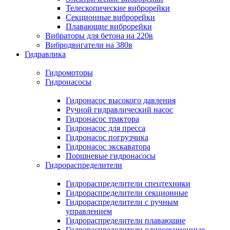
Телескопические виброрейки
Секционные виброрейки
Плавающие виброрейки
Вибраторы для бетона на 220в
Вибродвигатели на 380в
Гидравлика
Гидромоторы
Гидронасосы
Гидронасос высокого давления
Ручной гидравлический насос
Гидронасос трактора
Гидронасос для пресса
Гидронасос погрузчика
Гидронасос экскаватора
Поршневые гидронасосы
Гидрораспределители
Гидрораспределители спецтехники
Гидрораспределители секционные
Гидрораспределители с ручным
управлением
Гидрораспределители плавающие
Гидрораспределители односекционные