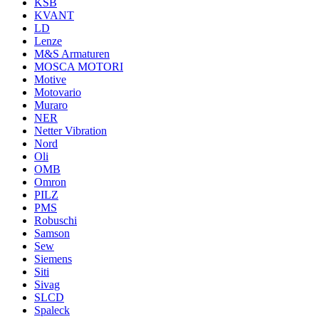
KSB
KVANT
LD
Lenze
M&S Armaturen
MOSCA MOTORI
Motive
Motovario
Muraro
NER
Netter Vibration
Nord
Oli
OMB
Omron
PILZ
PMS
Robuschi
Samson
Sew
Siemens
Siti
Sivag
SLCD
Spaleck