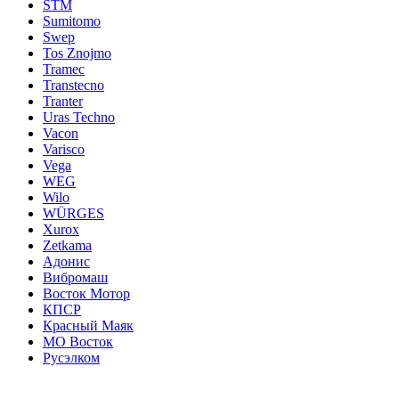
STM
Sumitomo
Swep
Tos Znojmo
Tramec
Transtecno
Tranter
Uras Techno
Vacon
Varisco
Vega
WEG
Wilo
WÜRGES
Xurox
Zetkama
Адонис
Вибромаш
Восток Мотор
КПСР
Красный Маяк
МО Восток
Русэлком