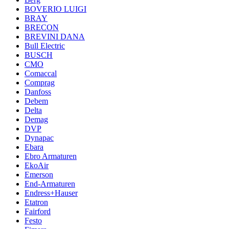
BOVERIO LUIGI
BRAY
BRECON
BREVINI DANA
Bull Electric
BUSCH
CMO
Comaccal
Comprag
Danfoss
Debem
Delta
Demag
DVP
Dynapac
Ebara
Ebro Armaturen
EkoAir
Emerson
End-Armaturen
Endress+Hauser
Etatron
Fairford
Festo