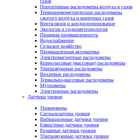
газов
Портативные расходомеры воздуха и газов
Термоанемометрические расходомеры
сжатого воздуха и инертных газов
Вентиляция и кондиционирование
Экология и гидрометеорология
Пищевая промышленность
Водоснабжение
Сельское хозяйство
Промышленная автоматика
Электромагнитные расходомеры
Кориолисовые (массовые) расходомеры
Ультразвуковые расходомеры
Вихревые расходомеры
Термально-массовые расходомеры
Мутномеры
Электронные расходомеры
Датчики уровня
Уровнемеры
Сигнализаторы уровня
Вибрационные датчики уровня
Емкостные датчики уровня
Радарные датчики уровня
Ультразвуковые датчики уровня