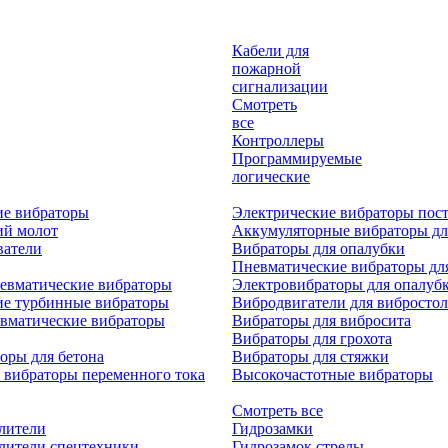
Кабели для
пожарной
сигнализации
Смотреть
все
Контроллеры
Программируемые
логические
ие вибраторы
Электрические вибраторы пост
ий молот
Аккумуляторные вибраторы дл
ватели
Вибраторы для опалубки
Пневматические вибраторы дл
евматические вибраторы
Электровибраторы для опалуб
ие турбинные вибраторы
Вибродвигатели для вибростол
вматические вибраторы
Вибраторы для вибросита
Вибраторы для грохота
оры для бетона
Вибраторы для стяжки
 вибраторы переменного тока
Высокочастотные вибраторы
Смотреть все
лители
Гидрозамки
лители спецтехники
Гидрозамок стрелы