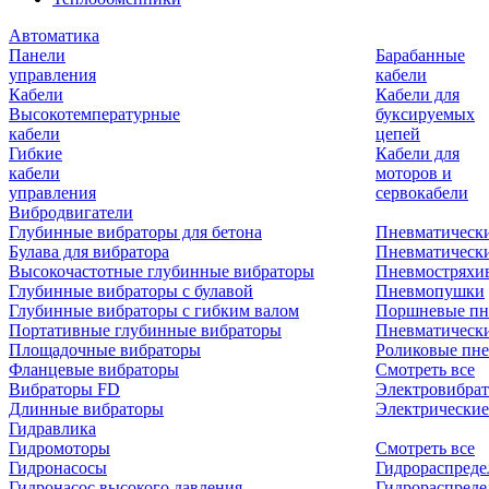
Автоматика
Панели
Барабанные
управления
кабели
Кабели
Кабели для
Высокотемпературные
буксируемых
кабели
цепей
Гибкие
Кабели для
кабели
моторов и
управления
сервокабели
Вибродвигатели
Глубинные вибраторы для бетона
Пневматическ
Булава для вибратора
Пневматическ
Высокочастотные глубинные вибраторы
Пневмостряхи
Глубинные вибраторы с булавой
Пневмопушки
Глубинные вибраторы с гибким валом
Поршневые пн
Портативные глубинные вибраторы
Пневматическ
Площадочные вибраторы
Роликовые пне
Фланцевые вибраторы
Смотреть все
Вибраторы FD
Электровибрат
Длинные вибраторы
Электрические
Гидравлика
Гидромоторы
Смотреть все
Гидронасосы
Гидрораспреде
Гидронасос высокого давления
Гидрораспреде