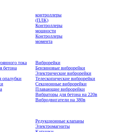
контроллеры
(ПЛК)
Контроллеры
мощности
Контроллеры
момента
оянного тока
Виброрейки
я бетона
Бензиновые виброрейки
Электрические виброрейки
я опалубки
Телескопические виброрейки
ки
Секционные виброрейки
а
Плавающие виброрейки
Вибраторы для бетона на 220в
Вибродвигатели на 380в
Редукционные клапаны
Электромагниты
Катушки