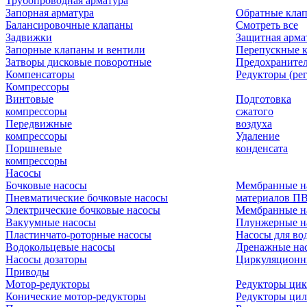
Трубопроводная арматура
Запорная арматура
Обратные кла
Балансировочные клапаны
Смотреть все
Задвижки
Защитная арма
Запорные клапаны и вентили
Перепускные 
Затворы дисковые поворотные
Предохраните
Компенсаторы
Редукторы (ре
Компрессоры
Винтовые
Подготовка
компрессоры
сжатого
Передвижные
воздуха
компрессоры
Удаление
Поршневые
конденсата
компрессоры
Насосы
Бочковые насосы
Мембранные н
Пневматические бочковые насосы
материалов П
Электрические бочковые насосы
Мембранные н
Вакуумные насосы
Плунжерные н
Пластинчато-роторные насосы
Насосы для во
Водокольцевые насосы
Дренажные нас
Насосы дозаторы
Циркуляционн
Приводы
Мотор-редукторы
Редукторы ци
Конические мотор-редукторы
Редукторы ци