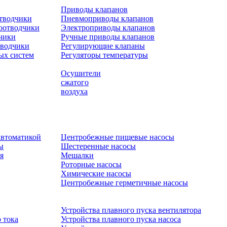
Приводы клапанов
отводчики
Пневмоприводы клапанов
оотводчики
Электроприводы клапанов
чики
Ручные приводы клапанов
тводчики
Регулирующие клапаны
ых систем
Регуляторы температуры
Осушители
сжатого
воздуха
автоматикой
Центробежные пищевые насосы
ы
Шестеренные насосы
я
Мешалки
Роторные насосы
Химические насосы
Центробежные герметичные насосы
Устройства плавного пуска вентилятора
 тока
Устройства плавного пуска насоса