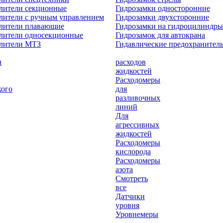
лители секционные
Гидрозамки односторонние
лители с ручным управлением
Гидрозамки двухсторонние
елители плавающие
Гидрозамки на гидроцилиндры
лители односекционные
Гидрозамок для автокрана
елители МТЗ
Гидавлические предохранител
ы
расходов
жидкостей
Расходомеры
кого
для
разливочных
линий
Для
агрессивных
жидкостей
Расходомеры
кислорода
Расходомеры
азота
Смотреть
все
Датчики
уровня
Уровнемеры