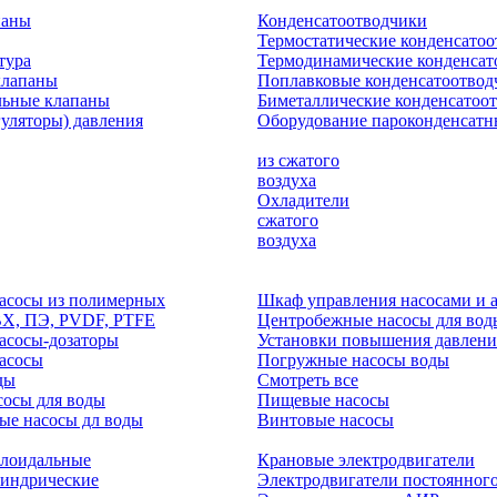
паны
Конденсатоотводчики
Термостатические конденсато
тура
Термодинамические конденсат
клапаны
Поплавковые конденсатоотвод
льные клапаны
Биметаллические конденсатоо
гуляторы) давления
Оборудование пароконденсатн
из сжатого
воздуха
Охладители
сжатого
воздуха
асосы из полимерных
Шкаф управления насосами и 
ВХ, ПЭ, PVDF, PTFE
Центробежные насосы для вод
асосы-дозаторы
Установки повышения давлени
асосы
Погружные насосы воды
ды
Смотреть все
осы для воды
Пищевые насосы
ые насосы дл воды
Винтовые насосы
клоидальные
Крановые электродвигатели
линдрические
Электродвигатели постоянного