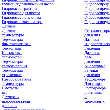
Ручной гидравлический насос
Гидрораспреде
Гидронасос трактора
Гидрораспреде
Гидронасос для пресса
Гидрораспред
Гидронасос погрузчика
Гидрораспреде
Гидронасос экскаватора
Гидрораспред
Датчики
Датчики
Сигнализатор
температуры
давления
Термометры
Датчики
биметаллические
гидростатичес
Термопары
давления
Контактные
Датчики-
термометры
реле
Термометры
давления
сопротивления
Аналоговые
Термометры
датчики
стрелочные
давления
Преобразователи
Расходомеры
температуры
Для спирта
Смотреть
Расходомеры
все
для малых
Датчики -
и
преобразователи
сверхмалых
давления