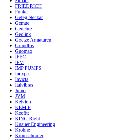
Fimars
FRIEDRICH
Funke
Gefeg Neckar
Gemue
Genebre
Geolink
Goetze Armaturen
Grundfos
Guomao
IFEC
IFM
IMP PUMPS
Inoxpa
Invicta
Italvibras
Jumo
JVM
Kelvion
KEM-P
Keofitt
KING Right
Knauer Engineering
Krohne
Kromschroder