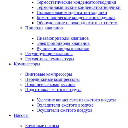
Термостатические конденсатоотводчики
Термодинамические конденсатоотводчики
Поплавковые конденсатоотводчики
Биметаллические конденсатоотводчики
Оборудование пароконденсатных систем
Приводы клапанов
Пневмоприводы клапанов
Электроприводы клапанов
Ручные приводы клапанов
Регулирующие клапаны
Регуляторы температуры
Компрессоры
Винтовые компрессоры
Передвижные компрессоры
Поршневые компрессоры
Подготовка сжатого воздуха
Удаление конденсата из сжатого воздуха
Охладители сжатого воздуха
Осушители сжатого воздуха
Насосы
Бочковые насосы