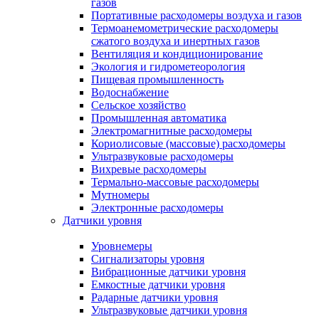
газов
Портативные расходомеры воздуха и газов
Термоанемометрические расходомеры
сжатого воздуха и инертных газов
Вентиляция и кондиционирование
Экология и гидрометеорология
Пищевая промышленность
Водоснабжение
Сельское хозяйство
Промышленная автоматика
Электромагнитные расходомеры
Кориолисовые (массовые) расходомеры
Ультразвуковые расходомеры
Вихревые расходомеры
Термально-массовые расходомеры
Мутномеры
Электронные расходомеры
Датчики уровня
Уровнемеры
Сигнализаторы уровня
Вибрационные датчики уровня
Емкостные датчики уровня
Радарные датчики уровня
Ультразвуковые датчики уровня