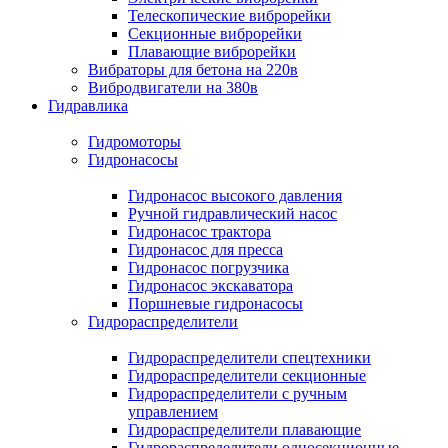
Телескопические виброрейки
Секционные виброрейки
Плавающие виброрейки
Вибраторы для бетона на 220в
Вибродвигатели на 380в
Гидравлика
Гидромоторы
Гидронасосы
Гидронасос высокого давления
Ручной гидравлический насос
Гидронасос трактора
Гидронасос для пресса
Гидронасос погрузчика
Гидронасос экскаватора
Поршневые гидронасосы
Гидрораспределители
Гидрораспределители спецтехники
Гидрораспределители секционные
Гидрораспределители с ручным
управлением
Гидрораспределители плавающие
Гидрораспределители односекционные