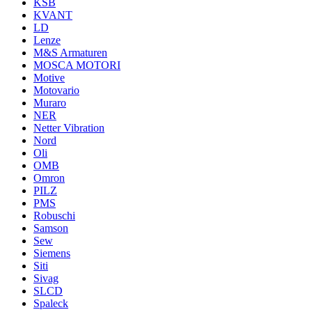
KSB
KVANT
LD
Lenze
M&S Armaturen
MOSCA MOTORI
Motive
Motovario
Muraro
NER
Netter Vibration
Nord
Oli
OMB
Omron
PILZ
PMS
Robuschi
Samson
Sew
Siemens
Siti
Sivag
SLCD
Spaleck