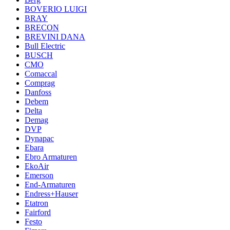
BOVERIO LUIGI
BRAY
BRECON
BREVINI DANA
Bull Electric
BUSCH
CMO
Comaccal
Comprag
Danfoss
Debem
Delta
Demag
DVP
Dynapac
Ebara
Ebro Armaturen
EkoAir
Emerson
End-Armaturen
Endress+Hauser
Etatron
Fairford
Festo