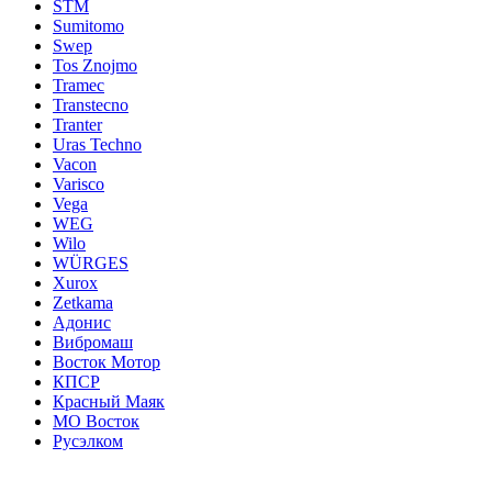
STM
Sumitomo
Swep
Tos Znojmo
Tramec
Transtecno
Tranter
Uras Techno
Vacon
Varisco
Vega
WEG
Wilo
WÜRGES
Xurox
Zetkama
Адонис
Вибромаш
Восток Мотор
КПСР
Красный Маяк
МО Восток
Русэлком