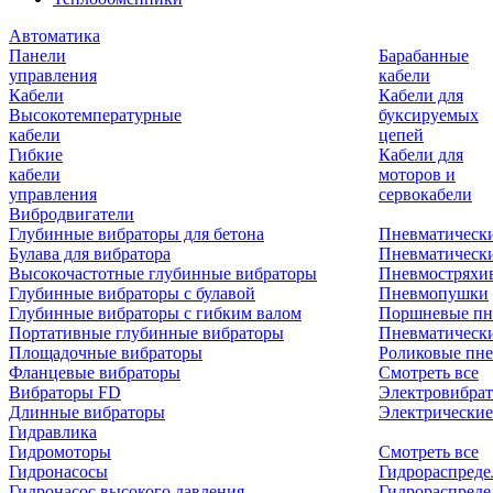
Автоматика
Панели
Барабанные
управления
кабели
Кабели
Кабели для
Высокотемпературные
буксируемых
кабели
цепей
Гибкие
Кабели для
кабели
моторов и
управления
сервокабели
Вибродвигатели
Глубинные вибраторы для бетона
Пневматическ
Булава для вибратора
Пневматическ
Высокочастотные глубинные вибраторы
Пневмостряхи
Глубинные вибраторы с булавой
Пневмопушки
Глубинные вибраторы с гибким валом
Поршневые пн
Портативные глубинные вибраторы
Пневматическ
Площадочные вибраторы
Роликовые пне
Фланцевые вибраторы
Смотреть все
Вибраторы FD
Электровибрат
Длинные вибраторы
Электрические
Гидравлика
Гидромоторы
Смотреть все
Гидронасосы
Гидрораспреде
Гидронасос высокого давления
Гидрораспреде