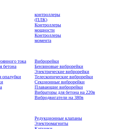
контроллеры
(ПЛК)
Контроллеры
мощности
Контроллеры
момента
оянного тока
Виброрейки
я бетона
Бензиновые виброрейки
Электрические виброрейки
я опалубки
Телескопические виброрейки
ки
Секционные виброрейки
а
Плавающие виброрейки
Вибраторы для бетона на 220в
Вибродвигатели на 380в
Редукционные клапаны
Электромагниты
Катушки