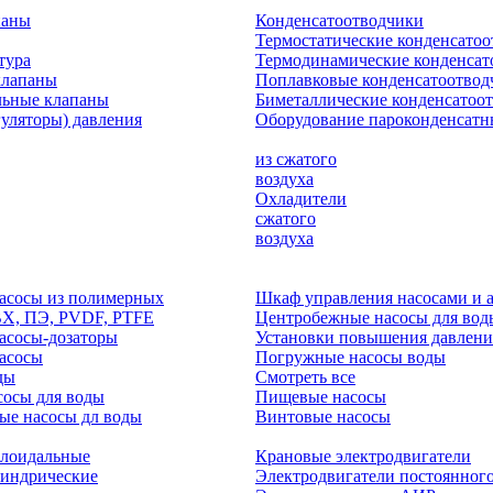
паны
Конденсатоотводчики
Термостатические конденсато
тура
Термодинамические конденсат
клапаны
Поплавковые конденсатоотвод
льные клапаны
Биметаллические конденсатоо
гуляторы) давления
Оборудование пароконденсатн
из сжатого
воздуха
Охладители
сжатого
воздуха
асосы из полимерных
Шкаф управления насосами и 
ВХ, ПЭ, PVDF, PTFE
Центробежные насосы для вод
асосы-дозаторы
Установки повышения давлени
асосы
Погружные насосы воды
ды
Смотреть все
осы для воды
Пищевые насосы
ые насосы дл воды
Винтовые насосы
клоидальные
Крановые электродвигатели
линдрические
Электродвигатели постоянного