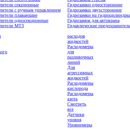
лители секционные
Гидрозамки односторонние
лители с ручным управлением
Гидрозамки двухсторонние
елители плавающие
Гидрозамки на гидроцилиндры
лители односекционные
Гидрозамок для автокрана
елители МТЗ
Гидавлические предохранител
ы
расходов
жидкостей
Расходомеры
кого
для
разливочных
линий
Для
агрессивных
жидкостей
Расходомеры
кислорода
Расходомеры
азота
Смотреть
все
Датчики
уровня
Уровнемеры