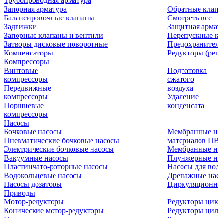
Трубопроводная арматура
Запорная арматура
Обратные кла
Балансировочные клапаны
Смотреть все
Задвижки
Защитная арма
Запорные клапаны и вентили
Перепускные 
Затворы дисковые поворотные
Предохраните
Компенсаторы
Редукторы (ре
Компрессоры
Винтовые
Подготовка
компрессоры
сжатого
Передвижные
воздуха
компрессоры
Удаление
Поршневые
конденсата
компрессоры
Насосы
Бочковые насосы
Мембранные н
Пневматические бочковые насосы
материалов П
Электрические бочковые насосы
Мембранные н
Вакуумные насосы
Плунжерные н
Пластинчато-роторные насосы
Насосы для во
Водокольцевые насосы
Дренажные нас
Насосы дозаторы
Циркуляционн
Приводы
Мотор-редукторы
Редукторы ци
Конические мотор-редукторы
Редукторы ци