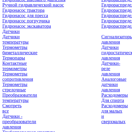
Ручной гидравлический насос
Гидрораспреде
Гидронасос трактора
Гидрораспреде
Гидронасос для пресса
Гидрораспред
Гидронасос погрузчика
Гидрораспреде
Гидронасос экскаватора
Гидрораспред
Датчики
Датчики
Сигнализатор
температуры
давления
Термометры
Датчики
биметаллические
гидростатичес
Термопары
давления
Контактные
Датчики-
термометры
реле
Термометры
давления
сопротивления
Аналоговые
Термометры
датчики
стрелочные
давления
Преобразователи
Расходомеры
температуры
Для спирта
Смотреть
Расходомеры
все
для малых
Датчики -
и
преобразователи
сверхмалых
давления