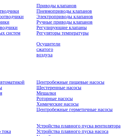
Приводы клапанов
отводчики
Пневмоприводы клапанов
оотводчики
Электроприводы клапанов
чики
Ручные приводы клапанов
тводчики
Регулирующие клапаны
ых систем
Регуляторы температуры
Осушители
сжатого
воздуха
автоматикой
Центробежные пищевые насосы
ы
Шестеренные насосы
я
Мешалки
Роторные насосы
Химические насосы
Центробежные герметичные насосы
Устройства плавного пуска вентилятора
 тока
Устройства плавного пуска насоса