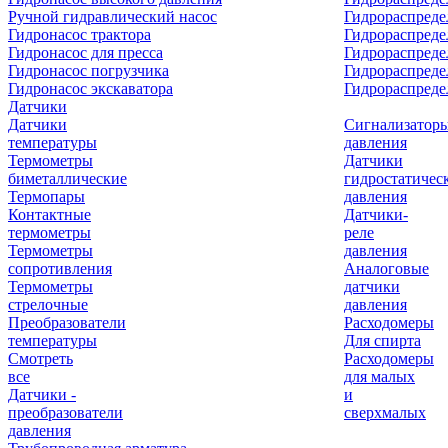
Ручной гидравлический насос
Гидрораспреде
Гидронасос трактора
Гидрораспреде
Гидронасос для пресса
Гидрораспред
Гидронасос погрузчика
Гидрораспреде
Гидронасос экскаватора
Гидрораспред
Датчики
Датчики
Сигнализатор
температуры
давления
Термометры
Датчики
биметаллические
гидростатичес
Термопары
давления
Контактные
Датчики-
термометры
реле
Термометры
давления
сопротивления
Аналоговые
Термометры
датчики
стрелочные
давления
Преобразователи
Расходомеры
температуры
Для спирта
Смотреть
Расходомеры
все
для малых
Датчики -
и
преобразователи
сверхмалых
давления