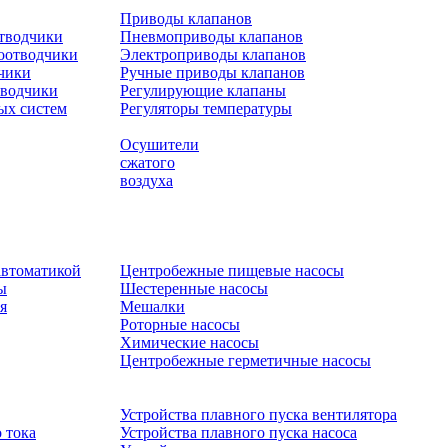
Приводы клапанов
отводчики
Пневмоприводы клапанов
оотводчики
Электроприводы клапанов
чики
Ручные приводы клапанов
тводчики
Регулирующие клапаны
ых систем
Регуляторы температуры
Осушители
сжатого
воздуха
автоматикой
Центробежные пищевые насосы
ы
Шестеренные насосы
я
Мешалки
Роторные насосы
Химические насосы
Центробежные герметичные насосы
Устройства плавного пуска вентилятора
 тока
Устройства плавного пуска насоса