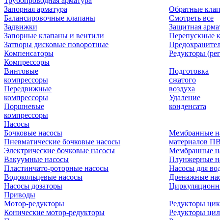
Трубопроводная арматура
Запорная арматура
Обратные кла
Балансировочные клапаны
Смотреть все
Задвижки
Защитная арма
Запорные клапаны и вентили
Перепускные 
Затворы дисковые поворотные
Предохраните
Компенсаторы
Редукторы (ре
Компрессоры
Винтовые
Подготовка
компрессоры
сжатого
Передвижные
воздуха
компрессоры
Удаление
Поршневые
конденсата
компрессоры
Насосы
Бочковые насосы
Мембранные н
Пневматические бочковые насосы
материалов П
Электрические бочковые насосы
Мембранные н
Вакуумные насосы
Плунжерные н
Пластинчато-роторные насосы
Насосы для во
Водокольцевые насосы
Дренажные нас
Насосы дозаторы
Циркуляционн
Приводы
Мотор-редукторы
Редукторы ци
Конические мотор-редукторы
Редукторы ци