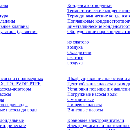
паны
Конденсатоотводчики
Термостатические конденсато
тура
Термодинамические конденсат
клапаны
Поплавковые конденсатоотвод
льные клапаны
Биметаллические конденсатоо
гуляторы) давления
Оборудование пароконденсатн
из сжатого
воздуха
Охладители
сжатого
воздуха
асосы из полимерных
Шкаф управления насосами и 
ВХ, ПЭ, PVDF, PTFE
Центробежные насосы для вод
асосы-дозаторы
Установки повышения давлени
асосы
Погружные насосы воды
ды
Смотреть все
осы для воды
Пищевые насосы
ые насосы дл воды
Винтовые насосы
клоидальные
Крановые электродвигатели
линдрические
Электродвигатели постоянного