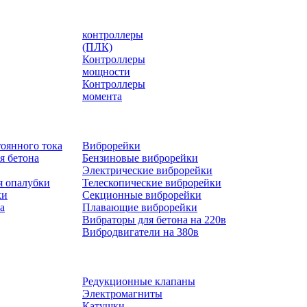
контроллеры
(ПЛК)
Контроллеры
мощности
Контроллеры
момента
оянного тока
Виброрейки
я бетона
Бензиновые виброрейки
Электрические виброрейки
я опалубки
Телескопические виброрейки
ки
Секционные виброрейки
а
Плавающие виброрейки
Вибраторы для бетона на 220в
Вибродвигатели на 380в
Редукционные клапаны
Электромагниты
Катушки