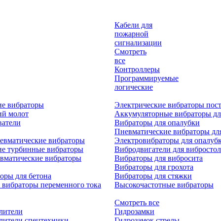
Кабели для
пожарной
сигнализации
Смотреть
все
Контроллеры
Программируемые
логические
ие вибраторы
Электрические вибраторы пост
ий молот
Аккумуляторные вибраторы дл
ватели
Вибраторы для опалубки
Пневматические вибраторы дл
евматические вибраторы
Электровибраторы для опалуб
ие турбинные вибраторы
Вибродвигатели для вибростол
вматические вибраторы
Вибраторы для вибросита
Вибраторы для грохота
оры для бетона
Вибраторы для стяжки
 вибраторы переменного тока
Высокочастотные вибраторы
Смотреть все
лители
Гидрозамки
лители спецтехники
Гидрозамок стрелы