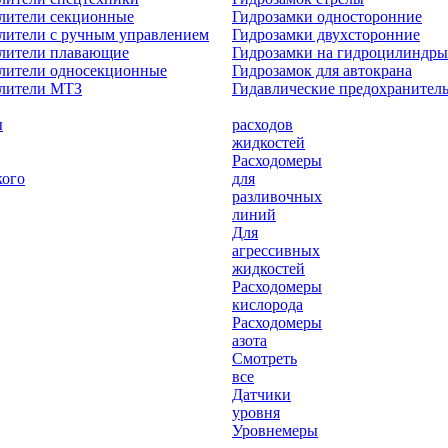
лители секционные
Гидрозамки односторонние
лители с ручным управлением
Гидрозамки двухсторонние
елители плавающие
Гидрозамки на гидроцилиндры
лители односекционные
Гидрозамок для автокрана
елители МТЗ
Гидавлические предохранител
ы
расходов
жидкостей
Расходомеры
кого
для
разливочных
линий
Для
агрессивных
жидкостей
Расходомеры
кислорода
Расходомеры
азота
Смотреть
все
Датчики
уровня
Уровнемеры