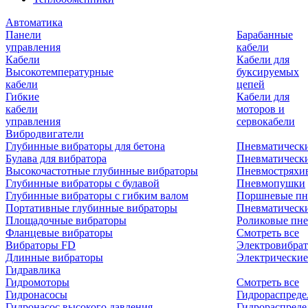
Автоматика
Панели
Барабанные
управления
кабели
Кабели
Кабели для
Высокотемпературные
буксируемых
кабели
цепей
Гибкие
Кабели для
кабели
моторов и
управления
сервокабели
Вибродвигатели
Глубинные вибраторы для бетона
Пневматическ
Булава для вибратора
Пневматическ
Высокочастотные глубинные вибраторы
Пневмостряхи
Глубинные вибраторы с булавой
Пневмопушки
Глубинные вибраторы с гибким валом
Поршневые пн
Портативные глубинные вибраторы
Пневматическ
Площадочные вибраторы
Роликовые пне
Фланцевые вибраторы
Смотреть все
Вибраторы FD
Электровибрат
Длинные вибраторы
Электрические
Гидравлика
Гидромоторы
Смотреть все
Гидронасосы
Гидрораспреде
Гидронасос высокого давления
Гидрораспреде