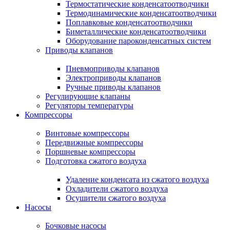
Термостатические конденсатоотводчики
Термодинамические конденсатоотводчики
Поплавковые конденсатоотводчики
Биметаллические конденсатоотводчики
Оборудование пароконденсатных систем
Приводы клапанов
Пневмоприводы клапанов
Электроприводы клапанов
Ручные приводы клапанов
Регулирующие клапаны
Регуляторы температуры
Компрессоры
Винтовые компрессоры
Передвижные компрессоры
Поршневые компрессоры
Подготовка сжатого воздуха
Удаление конденсата из сжатого воздуха
Охладители сжатого воздуха
Осушители сжатого воздуха
Насосы
Бочковые насосы