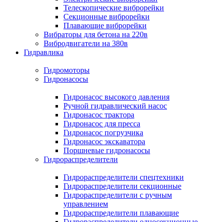
Телескопические виброрейки
Секционные виброрейки
Плавающие виброрейки
Вибраторы для бетона на 220в
Вибродвигатели на 380в
Гидравлика
Гидромоторы
Гидронасосы
Гидронасос высокого давления
Ручной гидравлический насос
Гидронасос трактора
Гидронасос для пресса
Гидронасос погрузчика
Гидронасос экскаватора
Поршневые гидронасосы
Гидрораспределители
Гидрораспределители спецтехники
Гидрораспределители секционные
Гидрораспределители с ручным
управлением
Гидрораспределители плавающие
Гидрораспределители односекционные