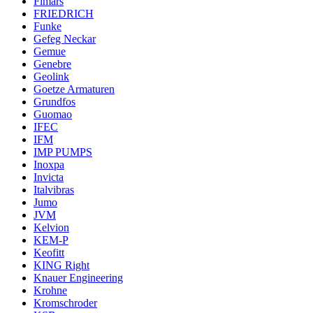
Fimars
FRIEDRICH
Funke
Gefeg Neckar
Gemue
Genebre
Geolink
Goetze Armaturen
Grundfos
Guomao
IFEC
IFM
IMP PUMPS
Inoxpa
Invicta
Italvibras
Jumo
JVM
Kelvion
KEM-P
Keofitt
KING Right
Knauer Engineering
Krohne
Kromschroder