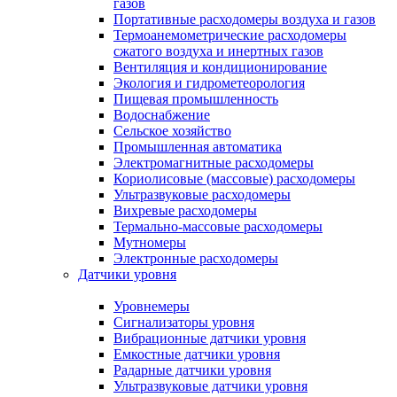
газов
Портативные расходомеры воздуха и газов
Термоанемометрические расходомеры
сжатого воздуха и инертных газов
Вентиляция и кондиционирование
Экология и гидрометеорология
Пищевая промышленность
Водоснабжение
Сельское хозяйство
Промышленная автоматика
Электромагнитные расходомеры
Кориолисовые (массовые) расходомеры
Ультразвуковые расходомеры
Вихревые расходомеры
Термально-массовые расходомеры
Мутномеры
Электронные расходомеры
Датчики уровня
Уровнемеры
Сигнализаторы уровня
Вибрационные датчики уровня
Емкостные датчики уровня
Радарные датчики уровня
Ультразвуковые датчики уровня