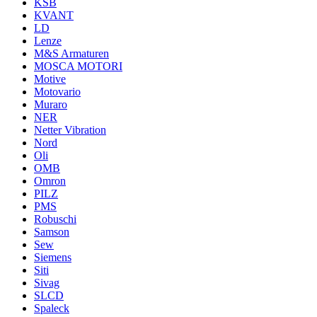
KSB
KVANT
LD
Lenze
M&S Armaturen
MOSCA MOTORI
Motive
Motovario
Muraro
NER
Netter Vibration
Nord
Oli
OMB
Omron
PILZ
PMS
Robuschi
Samson
Sew
Siemens
Siti
Sivag
SLCD
Spaleck