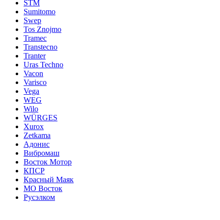
STM
Sumitomo
Swep
Tos Znojmo
Tramec
Transtecno
Tranter
Uras Techno
Vacon
Varisco
Vega
WEG
Wilo
WÜRGES
Xurox
Zetkama
Адонис
Вибромаш
Восток Мотор
КПСР
Красный Маяк
МО Восток
Русэлком