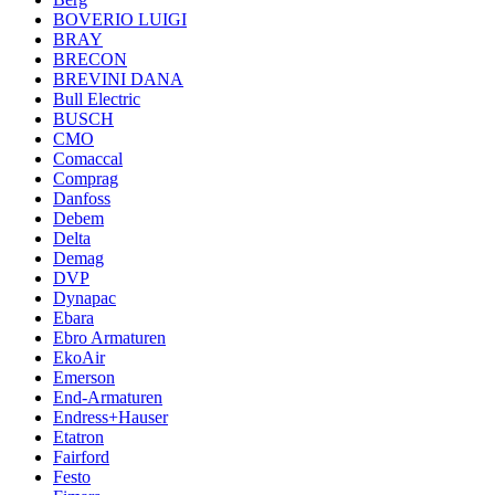
BOVERIO LUIGI
BRAY
BRECON
BREVINI DANA
Bull Electric
BUSCH
CMO
Comaccal
Comprag
Danfoss
Debem
Delta
Demag
DVP
Dynapac
Ebara
Ebro Armaturen
EkoAir
Emerson
End-Armaturen
Endress+Hauser
Etatron
Fairford
Festo